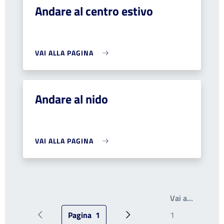
Andare al centro estivo
VAI ALLA PAGINA
Andare al nido
VAI ALLA PAGINA
Write th
Vai a…
Pagina
1
Pagina precedente
Pagina attuale
Prossima pagina