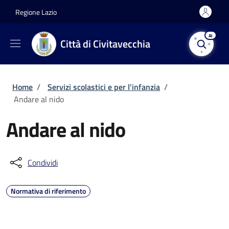
Salta al contenuto principale
Skip to footer content
Regione Lazio
AI
Città di Civitavecchia
Briciole di pane
Home
/
Servizi scolastici e per l'infanzia
/
Andare al nido
Andare al nido
Condividi
Normativa di riferimento