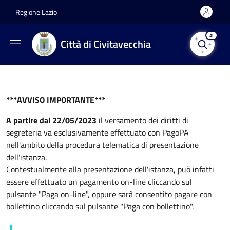
Salta al contenuto principale
Skip to footer content
Regione Lazio
AI
Città di Civitavecchia
***AVVISO IMPORTANTE***
A partire dal 22/05/2023
il versamento dei diritti di
segreteria va esclusivamente effettuato con PagoPA
nell'ambito della procedura telematica di presentazione
dell'istanza.
Contestualmente alla presentazione dell'istanza, può infatti
essere effettuato un pagamento on-line cliccando sul
pulsante "Paga on-line", oppure sarà consentito pagare con
bollettino cliccando sul pulsante "Paga con bollettino".