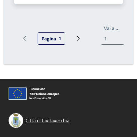
Write th
Vai a…
Pagina
1
Pagina precedente
Pagina attuale
Prossima pagina
Città di Civitavecchia