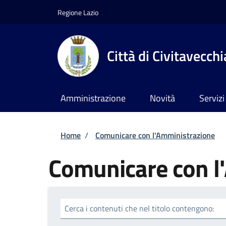
Salta al contenuto principale
Skip to footer content
Regione Lazio
Città di Civitavecchi
Amministrazione
Novità
Servizi
Briciole di pane
Home
/
Comunicare con l'Amministrazione
Comunicare con l
Cerca i contenuti che nel titolo contengono: