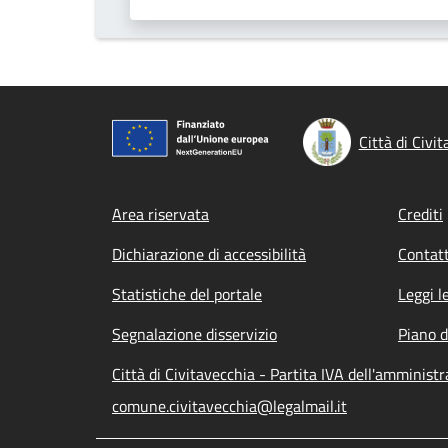
Città di Civi
Footer menu
Area riservata
Crediti
Dichiarazione di accessibilità
Contatt
Statistiche del portale
Leggi l
Segnalazione disservizio
Piano d
Città di Civitavecchia - Partita IVA dell'amminis
comune.civitavecchia@legalmail.it