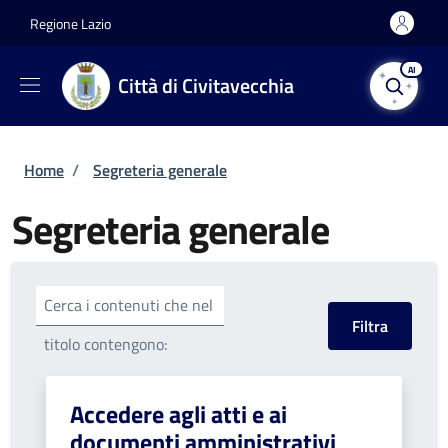
Salta al contenuto principale
Skip to footer content
Regione Lazio
AI
Città di Civitavecchia
Briciole di pane
Home
/
Segreteria generale
Segreteria generale
Cerca i contenuti che nel
titolo contengono:
Accedere agli atti e ai
documenti amministrativi