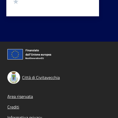
Valuta 1 stelle su 5
Città di Civitavecchia
Footer menu
Area riservata
Crediti
Informativa privacy