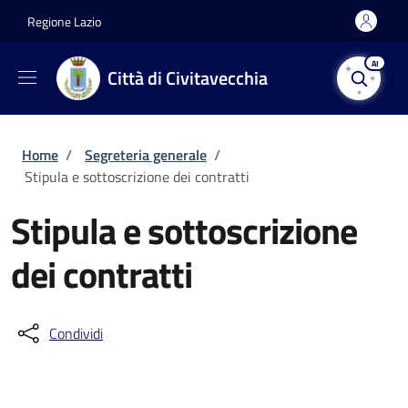
Salta al contenuto principale
Skip to footer content
Regione Lazio
AI
Città di Civitavecchia
Briciole di pane
Home
/
Segreteria generale
/
Stipula e sottoscrizione dei contratti
Stipula e sottoscrizione
dei contratti
Condividi