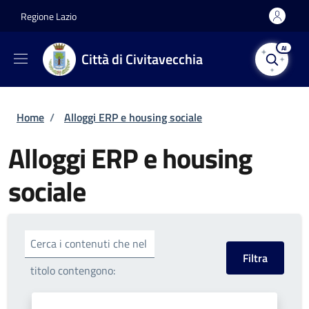
Salta al contenuto principale
Skip to footer content
Regione Lazio
AI
Città di Civitavecchia
Briciole di pane
Home
/
Alloggi ERP e housing sociale
Alloggi ERP e housing
sociale
Cerca i contenuti che nel
titolo contengono: