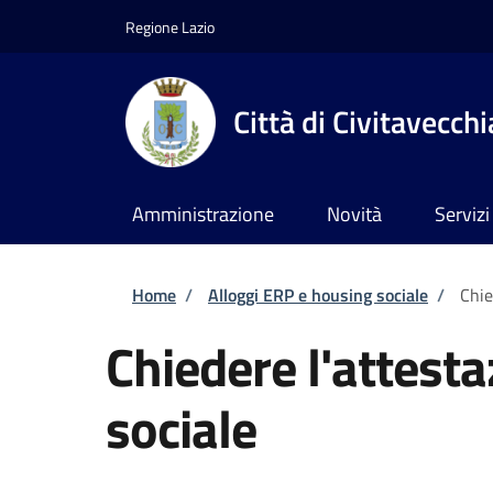
Salta al contenuto principale
Skip to footer content
Regione Lazio
Città di Civitavecchi
Amministrazione
Novità
Servizi
Briciole di pane
Home
/
Alloggi ERP e housing sociale
/
Chie
Chiedere l'attesta
sociale