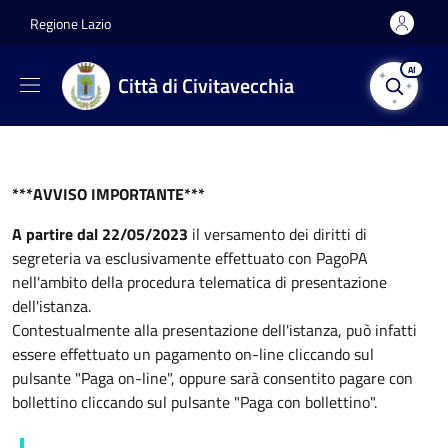
Salta al contenuto principale
Skip to footer content
Regione Lazio
AI
Città di Civitavecchia
***AVVISO IMPORTANTE***
A partire dal 22/05/2023
il versamento dei diritti di
segreteria va esclusivamente effettuato con PagoPA
nell'ambito della procedura telematica di presentazione
dell'istanza.
Contestualmente alla presentazione dell'istanza, può infatti
essere effettuato un pagamento on-line cliccando sul
pulsante "Paga on-line", oppure sarà consentito pagare con
bollettino cliccando sul pulsante "Paga con bollettino".