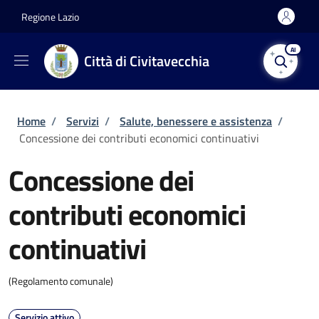
Salta al contenuto principale
Skip to footer content
Regione Lazio
AI
Città di Civitavecchia
Briciole di pane
Home
/
Servizi
/
Salute, benessere e assistenza
/
Concessione dei contributi economici continuativi
Concessione dei
contributi economici
continuativi
(Regolamento comunale)
Servizio attivo