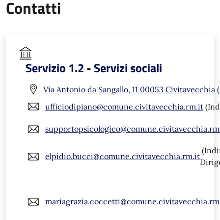
Contatti
Servizio 1.2 - Servizi sociali
Via Antonio da Sangallo, 11 00053 Civitavecchia 
ufficiodipiano@comune.civitavecchia.rm.it
(Ind
supportopsicologico@comune.civitavecchia.rm.
(Indi
elpidio.bucci@comune.civitavecchia.rm.it
Dirig
mariagrazia.coccetti@comune.civitavecchia.rm.