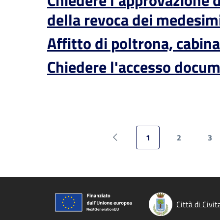
Chiedere l'approvazione 
della revoca dei medesim
Affitto di poltrona, cabina
Chiedere l'accesso docume
1
2
3
Pagina precedente
Pagina attuale
Pagina
Pa
Città di Civi