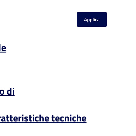
le
o di
ratteristiche tecniche