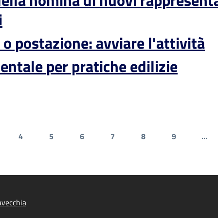
della nomina di nuovi rappresent
i
 o postazione: avviare l'attività
ntale per pratiche edilizie
4
5
6
7
8
9
…
gina
Pagina
Pagina
Pagina
Pagina
Pagina
Pagina
tavecchia