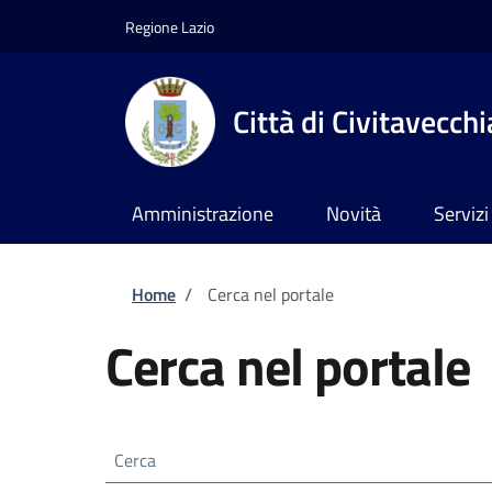
Salta al contenuto principale
Skip to footer content
Regione Lazio
Città di Civitavecchi
Amministrazione
Novità
Servizi
Briciole di pane
Home
/
Cerca nel portale
Cerca nel portale
Cerca