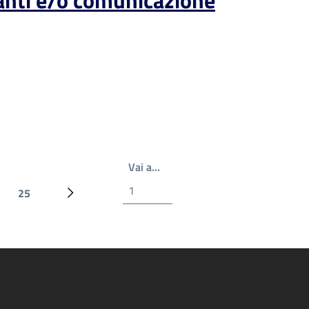
anti e/o comunicazione
Write the page number you wan
Vai a…
25
Ultima pagina
Prossima pagina