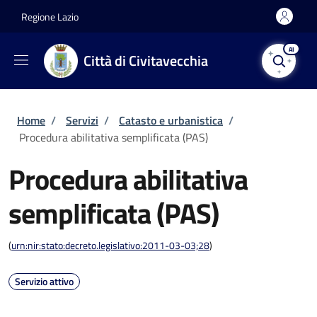
Salta al contenuto principale
Skip to footer content
Regione Lazio
AI
Città di Civitavecchia
Briciole di pane
Home
/
Servizi
/
Catasto e urbanistica
/
Procedura abilitativa semplificata (PAS)
Procedura abilitativa
semplificata (PAS)
(
urn:nir:stato:decreto.legislativo:2011-03-03;28
)
Servizio attivo