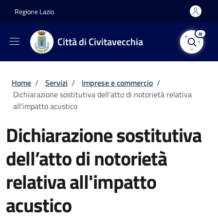
Salta al contenuto principale
Skip to footer content
Regione Lazio
AI
Città di Civitavecchia
Briciole di pane
Home
/
Servizi
/
Imprese e commercio
/
Dichiarazione sostitutiva dell’atto di notorietà relativa
all'impatto acustico
Dichiarazione sostitutiva
dell’atto di notorietà
relativa all'impatto
acustico