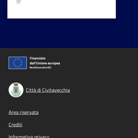
Valuta 1 stelle su 5
Città di Civitavecchia
Footer menu
Area riservata
Crediti
Informativa privacy