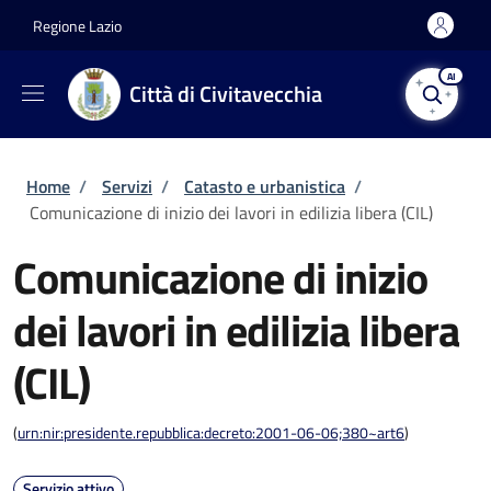
Salta al contenuto principale
Skip to footer content
Regione Lazio
AI
Città di Civitavecchia
Briciole di pane
Home
/
Servizi
/
Catasto e urbanistica
/
Comunicazione di inizio dei lavori in edilizia libera (CIL)
Comunicazione di inizio
dei lavori in edilizia libera
(CIL)
(
urn:nir:presidente.repubblica:decreto:2001-06-06;380~art6
)
Servizio attivo