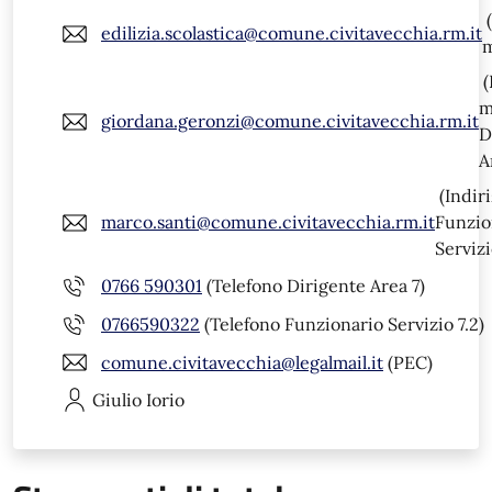
(
edilizia.scolastica@comune.civitavecchia.rm.it
m
(
m
giordana.geronzi@comune.civitavecchia.rm.it
D
A
(Indiri
marco.santi@comune.civitavecchia.rm.it
Funzio
Servizi
0766 590301
(Telefono Dirigente Area 7)
0766590322
(Telefono Funzionario Servizio 7.2)
comune.civitavecchia@legalmail.it
(PEC)
Giulio
Iorio