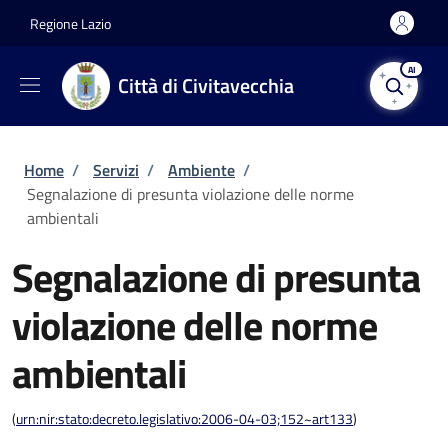
Salta al contenuto principale
Skip to footer content
Regione Lazio
AI
Città di Civitavecchia
Briciole di pane
Home
/
Servizi
/
Ambiente
/
Segnalazione di presunta violazione delle norme
ambientali
Segnalazione di presunta
violazione delle norme
ambientali
(
urn:nir:stato:decreto.legislativo:2006-04-03;152~art133
)