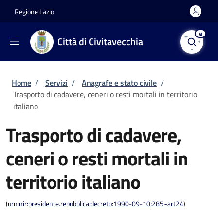
Salta al contenuto principale
Skip to footer content
Regione Lazio
AI
Città di Civitavecchia
Briciole di pane
Home
/
Servizi
/
Anagrafe e stato civile
/
Trasporto di cadavere, ceneri o resti mortali in territorio
italiano
Trasporto di cadavere,
ceneri o resti mortali in
territorio italiano
(
urn:nir:presidente.repubblica:decreto:1990-09-10;285~art24
)