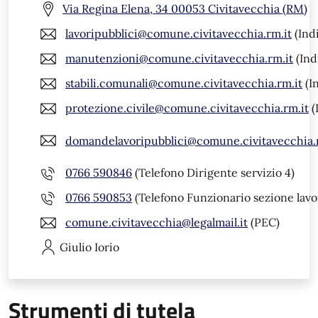
Via Regina Elena, 34 00053 Civitavecchia (RM)
lavoripubblici@comune.civitavecchia.rm.it
(Indi
manutenzioni@comune.civitavecchia.rm.it
(Ind
stabili.comunali@comune.civitavecchia.rm.it
(In
protezione.civile@comune.civitavecchia.rm.it
(
domandelavoripubblici@comune.civitavecchia.
0766 590846
(Telefono Dirigente servizio 4)
0766 590853
(Telefono Funzionario sezione lavor
comune.civitavecchia@legalmail.it
(PEC)
Giulio
Iorio
Strumenti di tutela