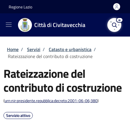
Salta al contenuto principale
Skip to footer content
Regione Lazio
AI
Città di Civitavecchia
Briciole di pane
Home
/
Servizi
/
Catasto e urbanistica
/
Rateizzazione del contributo di costruzione
Rateizzazione del
contributo di costruzione
(
urn:nir:presidente.repubblica:decreto:2001-06-06;380
)
Servizio attivo