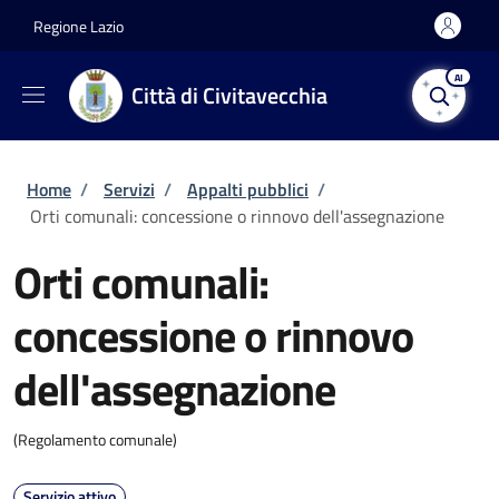
Salta al contenuto principale
Skip to footer content
Regione Lazio
AI
Città di Civitavecchia
Briciole di pane
Home
/
Servizi
/
Appalti pubblici
/
Orti comunali: concessione o rinnovo dell'assegnazione
Orti comunali:
concessione o rinnovo
dell'assegnazione
(Regolamento comunale)
Servizio attivo