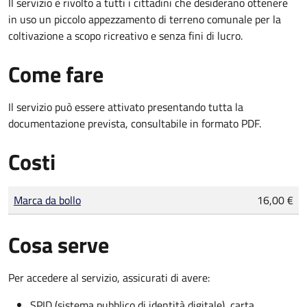
Il servizio è rivolto a tutti i cittadini che desiderano ottenere
in uso un piccolo appezzamento di terreno comunale per la
coltivazione a scopo ricreativo e senza fini di lucro.
Come fare
Il servizio può essere attivato presentando tutta la
documentazione prevista, consultabile in formato PDF.
Costi
Tipo di pagamento
Importo
Marca da bollo
16,00 €
Cosa serve
Per accedere al servizio, assicurati di avere:
SPID (sistema pubblico di identità digitale), carta