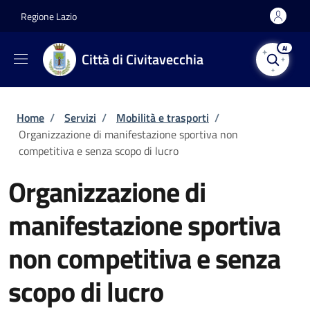
Salta al contenuto principale
Skip to footer content
Regione Lazio
AI
Città di Civitavecchia
Briciole di pane
Home
/
Servizi
/
Mobilità e trasporti
/
Organizzazione di manifestazione sportiva non
competitiva e senza scopo di lucro
Organizzazione di
manifestazione sportiva
non competitiva e senza
scopo di lucro