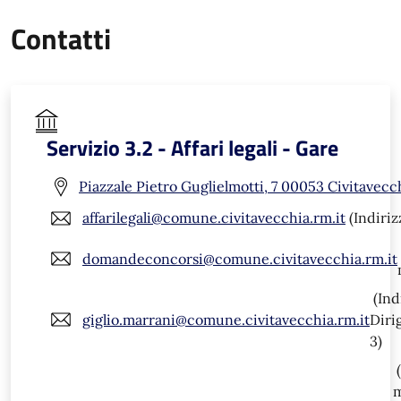
Contatti
Servizio 3.2 - Affari legali - Gare
Piazzale Pietro Guglielmotti, 7 00053 Civitavecc
affarilegali@comune.civitavecchia.rm.it
(Indiriz
domandeconcorsi@comune.civitavecchia.rm.it
(Ind
giglio.marrani@comune.civitavecchia.rm.it
Diri
3)
(
m