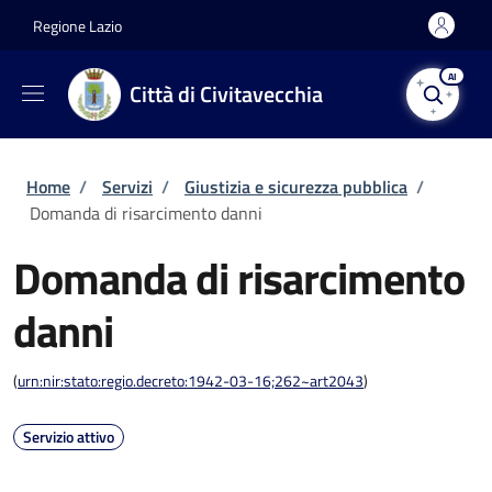
Salta al contenuto principale
Skip to footer content
Regione Lazio
AI
Città di Civitavecchia
Briciole di pane
Home
/
Servizi
/
Giustizia e sicurezza pubblica
/
Domanda di risarcimento danni
Domanda di risarcimento
danni
(
urn:nir:stato:regio.decreto:1942-03-16;262~art2043
)
Servizio attivo