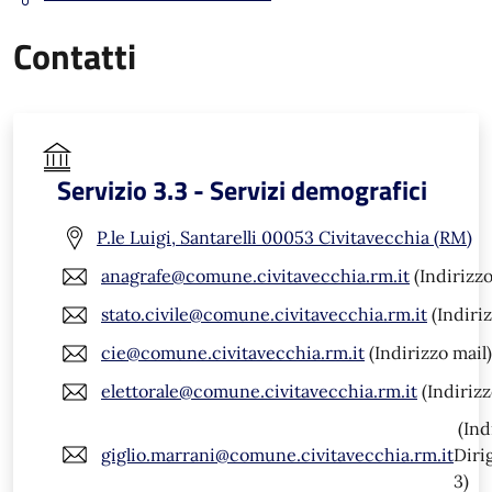
Contatti
Servizio 3.3 - Servizi demografici
P.le Luigi, Santarelli 00053 Civitavecchia (RM)
anagrafe@comune.civitavecchia.rm.it
(Indirizzo
stato.civile@comune.civitavecchia.rm.it
(Indiriz
cie@comune.civitavecchia.rm.it
(Indirizzo mail)
elettorale@comune.civitavecchia.rm.it
(Indirizz
(Ind
giglio.marrani@comune.civitavecchia.rm.it
Diri
3)