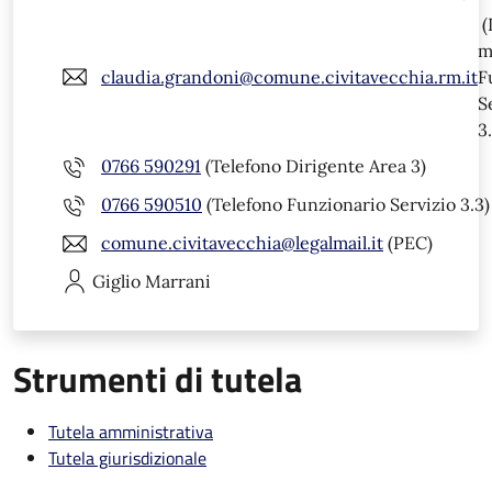
(
m
claudia.grandoni@comune.civitavecchia.rm.it
F
S
3
0766 590291
(Telefono Dirigente Area 3)
0766 590510
(Telefono Funzionario Servizio 3.3)
comune.civitavecchia@legalmail.it
(PEC)
Giglio
Marrani
Strumenti di tutela
Tutela amministrativa
Tutela giurisdizionale