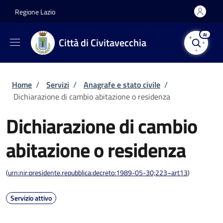
Salta al contenuto principale
Skip to footer content
Regione Lazio
AI
Città di Civitavecchia
Briciole di pane
Home
/
Servizi
/
Anagrafe e stato civile
/
Dichiarazione di cambio abitazione o residenza
Dichiarazione di cambio
abitazione o residenza
(
urn:nir:presidente.repubblica:decreto:1989-05-30;223~art13
)
Servizio attivo