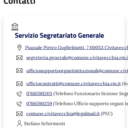
Contatti
Servizio Segretariato Generale
Piazzale Pietro Guglielmotti, 7 00053 Civitavecc
segreteria.generale@comune.civitavecchia.rm.i
ufficiosupportoorganiistituzionali@comune.civi
ufficiocontratti@comune.civitavecchia.rm.it
(In
0766590203
(Telefono Funzionario Sezione Segr
0766590259
(Telefono Ufficio supporto organi is
comune.civitavecchia@legalmail.it
(PEC)
Stefano
Schirmenti