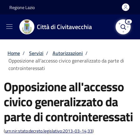
Salta al contenuto principale
Skip to footer content
Regione Lazio
AI
Città di Civitavecchia
Briciole di pane
Home
/
Servizi
/
Autorizzazioni
/
Opposizione all'accesso civico generalizzato da parte di
controinteressati
Opposizione all'accesso
civico generalizzato da
parte di controinteressati
(
urn:nir:stato:decreto.legislativo:2013-03-14;33
)