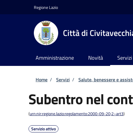
Salta al contenuto principale
Skip to footer content
Regione Lazio
Città di Civitavecchi
Amministrazione
Novità
Servizi
Briciole di pane
Home
/
Servizi
/
Salute, benessere e assis
Subentro nel cont
(
urn:nir:regione.lazio:regolamento:2000-09-20;2~art3
)
Servizio attivo