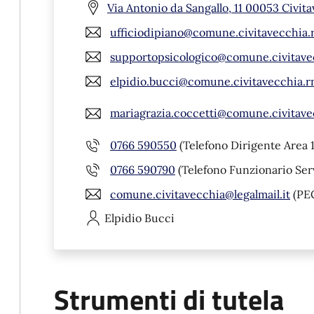
Via Antonio da Sangallo, 11 00053 Civit
ufficiodipiano@comune.civitavecchia.r
supportopsicologico@comune.civitavec
elpidio.bucci@comune.civitavecchia.r
mariagrazia.coccetti@comune.civitave
0766 590550
(Telefono Dirigente Area 1
0766 590790
(Telefono Funzionario Serv
comune.civitavecchia@legalmail.it
(PE
Elpidio
Bucci
Strumenti di tutela