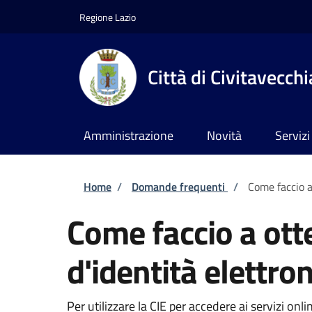
Salta al contenuto principale
Skip to footer content
Regione Lazio
Città di Civitavecchi
Amministrazione
Novità
Servizi
Briciole di pane
Home
/
Domande frequenti
/
Come faccio a 
Come faccio a otte
d'identità elettron
Per utilizzare la CIE per accedere ai servizi on