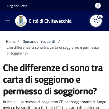
Salta al contenuto principale
Skip to footer content
Regione Lazio
AI
Città di Civitavecchia
Briciole di pane
Home
/
Domande frequenti
/
Che differenze ci sono tra carta di soggiorno e permesso
di soggiorno?
Che differenze ci sono tra
carta di soggiorno e
permesso di soggiorno?
In Italia, il permesso di soggiorno CE per soggiornanti di lungo
periodo ha sostituito a tutti gli effetti la carta di soggiorno.