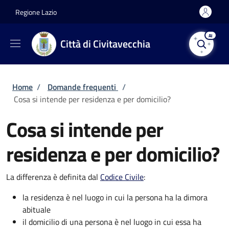
Salta al contenuto principale
Skip to footer content
Regione Lazio
AI
Città di Civitavecchia
Briciole di pane
Home
/
Domande frequenti
/
Cosa si intende per residenza e per domicilio?
Cosa si intende per
residenza e per domicilio?
La differenza è definita dal
Codice Civile
:
la residenza è nel luogo in cui la persona ha la dimora
abituale
il domicilio di una persona è nel luogo in cui essa ha