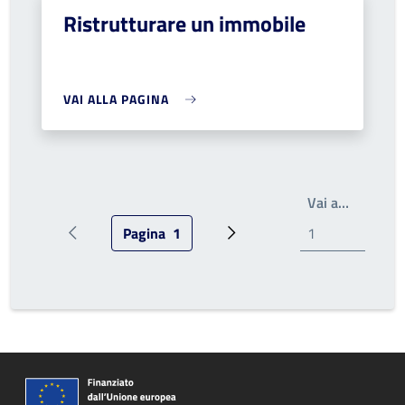
Ristrutturare un immobile
VAI ALLA PAGINA
Write th
Vai a…
Pagina
1
Pagina precedente
Pagina attuale
Prossima pagina