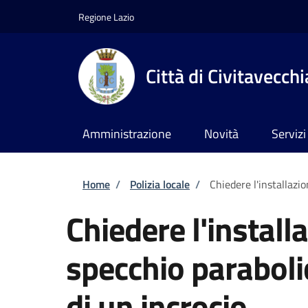
Salta al contenuto principale
Skip to footer content
Regione Lazio
Città di Civitavecchi
Amministrazione
Novità
Servizi
Briciole di pane
Home
/
Polizia locale
/
Chiedere l'installazi
Chiedere l'install
specchio paraboli
di un incrocio