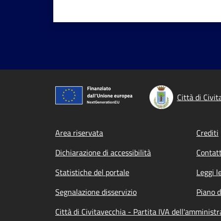
Città di Civi
Footer menu
Area riservata
Crediti
Dichiarazione di accessibilità
Contatt
Statistiche del portale
Leggi l
Segnalazione disservizio
Piano d
Città di Civitavecchia - Partita IVA dell'amminis