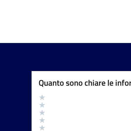
Quanto sono chiare le info
Valutazione
Valuta 5 stelle su 5
Valuta 4 stelle su 5
Valuta 3 stelle su 5
Valuta 2 stelle su 5
Valuta 1 stelle su 5