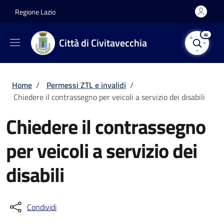
Salta al contenuto principale
Skip to footer content
Regione Lazio
AI
Città di Civitavecchia
Briciole di pane
Home
/
Permessi ZTL e invalidi
/
Chiedere il contrassegno per veicoli a servizio dei disabili
Chiedere il contrassegno
per veicoli a servizio dei
disabili
Condividi