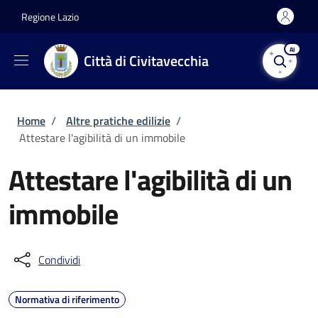
Salta al contenuto principale
Skip to footer content
Regione Lazio
AI
Città di Civitavecchia
Briciole di pane
Home
/
Altre pratiche edilizie
/
Attestare l'agibilità di un immobile
Attestare l'agibilità di un
immobile
Condividi
Normativa di riferimento