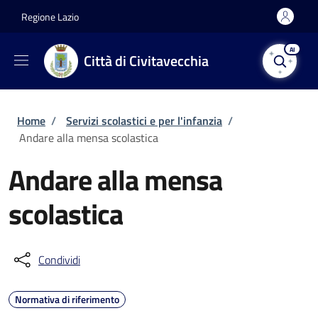
Salta al contenuto principale
Skip to footer content
Regione Lazio
AI
Città di Civitavecchia
Briciole di pane
Home
/
Servizi scolastici e per l'infanzia
/
Andare alla mensa scolastica
Andare alla mensa
scolastica
Condividi
Normativa di riferimento