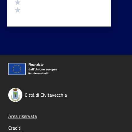
Valuta 2 stelle su 5
Valuta 1 stelle su 5
Città di Civitavecchia
Footer menu
Area riservata
Crediti