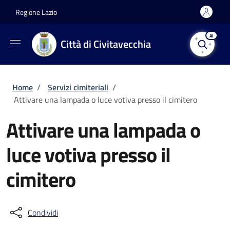
Salta al contenuto principale
Skip to footer content
Regione Lazio
AI
Città di Civitavecchia
Briciole di pane
Home
/
Servizi cimiteriali
/
Attivare una lampada o luce votiva presso il cimitero
Attivare una lampada o
luce votiva presso il
cimitero
Condividi