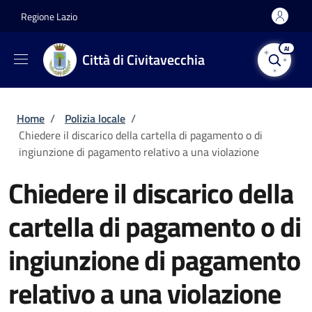
Salta al contenuto principale
Skip to footer content
Regione Lazio
AI
Città di Civitavecchia
Briciole di pane
Home
/
Polizia locale
/
Chiedere il discarico della cartella di pagamento o di
ingiunzione di pagamento relativo a una violazione
Chiedere il discarico della
cartella di pagamento o di
ingiunzione di pagamento
relativo a una violazione