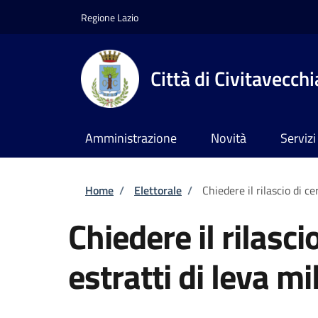
Salta al contenuto principale
Skip to footer content
Regione Lazio
Città di Civitavecchi
Amministrazione
Novità
Servizi
Briciole di pane
Home
/
Elettorale
/
Chiedere il rilascio di ce
Chiedere il rilascio
estratti di leva mi