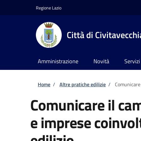
Salta al contenuto principale
Skip to footer content
Regione Lazio
Città di Civitavecchi
Amministrazione
Novità
Servizi
Briciole di pane
Home
/
Altre pratiche edilizie
/
Comunicare i
Comunicare il cam
e imprese coinvol
edilizio