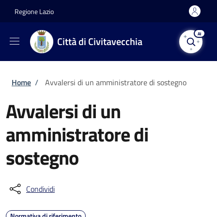
Salta al contenuto principale
Skip to footer content
Regione Lazio
AI
Città di Civitavecchia
Briciole di pane
Home
/
Avvalersi di un amministratore di sostegno
Avvalersi di un
amministratore di
sostegno
Condividi
Normativa di riferimento