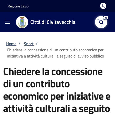
Salta al contenuto principale
Skip to footer content
Regione Lazio
AI
Città di Civitavecchia
Briciole di pane
Home
/
Sport
/
Chiedere la concessione di un contributo economico per
iniziative e attività culturali a seguito di avviso pubblico
Chiedere la concessione
di un contributo
economico per iniziative e
attività culturali a seguito