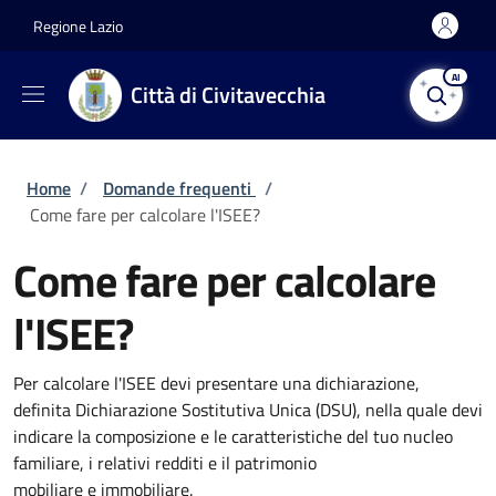
Salta al contenuto principale
Skip to footer content
Regione Lazio
AI
Città di Civitavecchia
Briciole di pane
Home
/
Domande frequenti
/
Come fare per calcolare l'ISEE?
Come fare per calcolare
l'ISEE?
Per calcolare l'ISEE devi presentare una dichiarazione,
definita Dichiarazione Sostitutiva Unica (DSU), nella quale devi
indicare la composizione e le caratteristiche del tuo nucleo
familiare, i relativi redditi e il patrimonio
mobiliare e immobiliare.