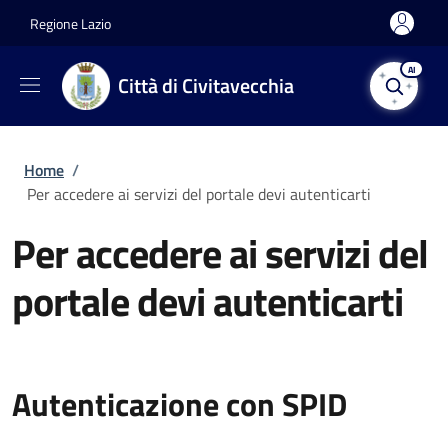
Salta al contenuto principale
Skip to footer content
Regione Lazio
AI
Città di Civitavecchia
Briciole di pane
Home
/
Per accedere ai servizi del portale devi autenticarti
Per accedere ai servizi del
portale devi autenticarti
Autenticazione con SPID